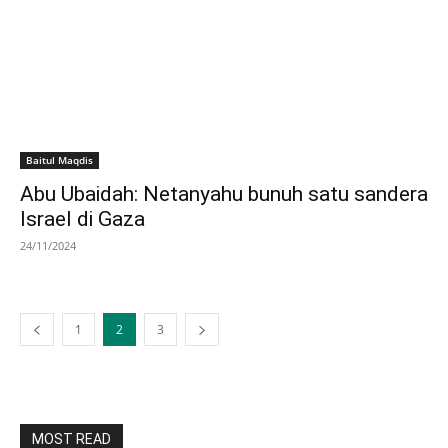
Baitul Maqdis
Abu Ubaidah: Netanyahu bunuh satu sandera
Israel di Gaza
24/11/2024
1
2
3
MOST READ