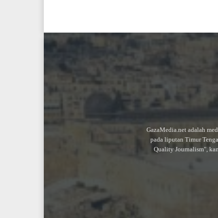
GazaMedia.net adalah medi
pada liputan Timur Teng
Quality Journalism", ka