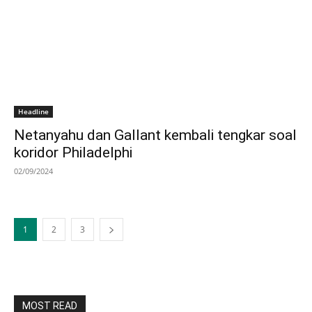
Headline
Netanyahu dan Gallant kembali tengkar soal
koridor Philadelphi
02/09/2024
1
2
3
MOST READ