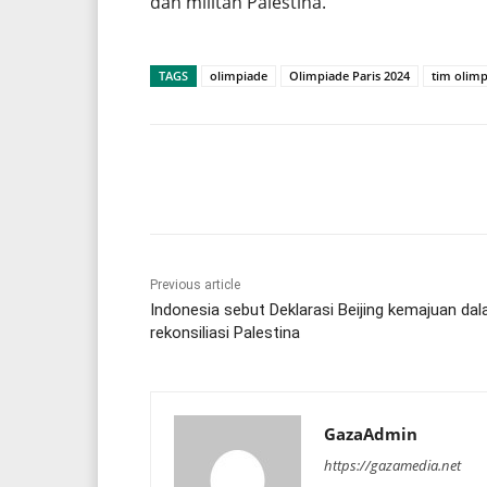
dan militan Palestina.
TAGS
olimpiade
Olimpiade Paris 2024
tim olimp
Share
Previous article
Indonesia sebut Deklarasi Beijing kemajuan da
rekonsiliasi Palestina
GazaAdmin
https://gazamedia.net