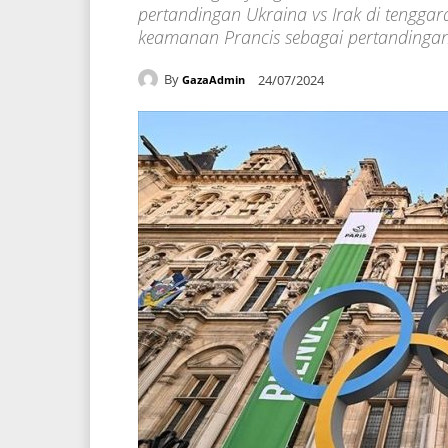
pertandingan Ukraina vs Irak di tenggara
keamanan Prancis sebagai pertandingan 
By
24/07/2024
GazaAdmin