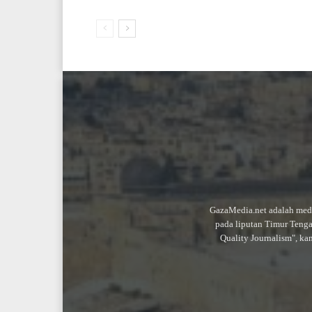
GazaMedia.net adalah medi
pada liputan Timur Teng
Quality Journalism", ka