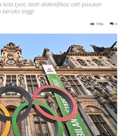
 kota Lyon, telah diidentifikasi oleh pasukan
berisiko tinggi
1556
0