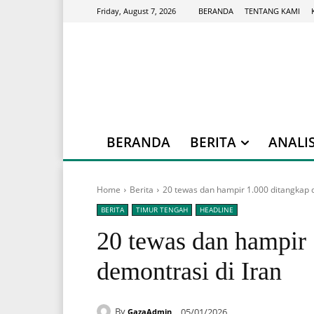
BERANDA
TENTANG KAMI
Friday, August 7, 2026
BERANDA
BERITA
ANALIS
Home
Berita
20 tewas dan hampir 1.000 ditangkap 
BERITA
TIMUR TENGAH
HEADLINE
20 tewas dan hampir
demontrasi di Iran
By
05/01/2026
GazaAdmin