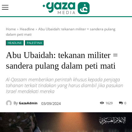
Home
Headline
Abu Ubaidah: tekanan militer = sandera pulang
dalam peti mati
HEADLINE
PALESTINA
Abu Ubaidah: tekanan militer =
sandera pulang dalam peti mati
Al-Qassam memberikan perintah khusus kepada penjaga
tahanan terkait tindakan yang harus diambil jika pasukan
Israel mendekati mereka
By
03/09/2024
1629
0
GazaAdmin