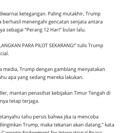
iwarnai ketegangan. Paling mutakhir, Trump
a berhasil menengahi gencatan senjata antara
ya sebagai “Perang 12 Hari” bulan lalu.
LANGKAN PARA PILOT SEKARANG!” tulis Trump
ial.
da media, Trump dengan gamblang menyatakan
tahu apa yang sedang mereka lakukan.
ler, mantan penasihat kebijakan Timur Tengah di
nya tetap terjaga.
 Netanyahu tahu persis bahwa jika ia mencoba
iinginkan Trump, maka tekanan akan datang,” kata
 di Carnegie Endowment for International Peace.