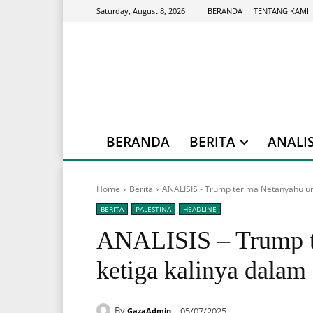
BERANDA
TENTANG KAMI
Saturday, August 8, 2026
BERANDA
BERITA
ANALIS
Home
Berita
ANALISIS - Trump terima Netanyahu unt
BERITA
PALESTINA
HEADLINE
ANALISIS – Trump t
ketiga kalinya dalam
By
05/07/2025
GazaAdmin