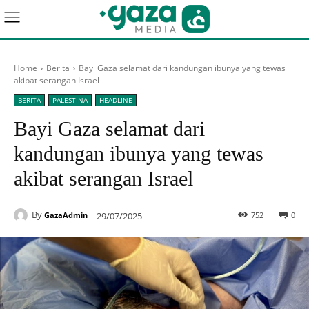
Home
Berita
Bayi Gaza selamat dari kandungan ibunya yang tewas
akibat serangan Israel
BERITA
PALESTINA
HEADLINE
Bayi Gaza selamat dari
kandungan ibunya yang tewas
akibat serangan Israel
By
29/07/2025
752
0
GazaAdmin