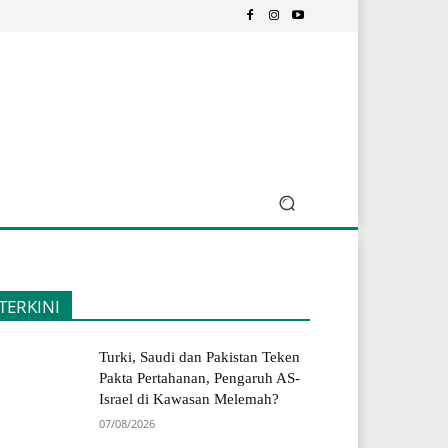
TERKINI
Turki, Saudi dan Pakistan Teken
Pakta Pertahanan, Pengaruh AS-
Israel di Kawasan Melemah?
07/08/2026