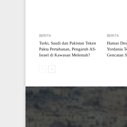
BERITA
BERITA
Turki, Saudi dan Pakistan Teken
Hamas Desa
Pakta Pertahanan, Pengaruh AS-
Yordania Te
Israel di Kawasan Melemah?
Gencatan S