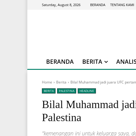
BERANDA
TENTANG KAMI
Saturday, August 8, 2026
BERANDA
BERITA
ANALIS
Home
Berita
Bilal Muhammad jadi juara UFC pertam
BERITA
PALESTINA
HEADLINE
Bilal Muhammad jadi
Palestina
"kemenangan ini untuk keluarga saya, d