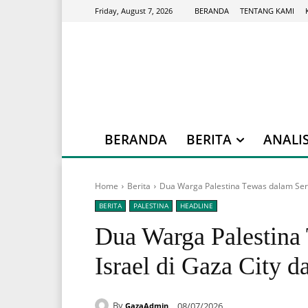
BERANDA
TENTANG KAMI
Friday, August 7, 2026
BERANDA
BERITA
ANALIS
Home
Berita
Dua Warga Palestina Tewas dalam Seran
BERITA
PALESTINA
HEADLINE
Dua Warga Palestina
Israel di Gaza City 
By
08/07/2026
GazaAdmin