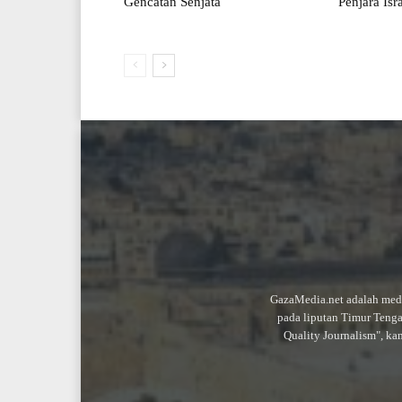
Gencatan Senjata
Penjara Isr
GazaMedia.net adalah medi
pada liputan Timur Teng
Quality Journalism", ka