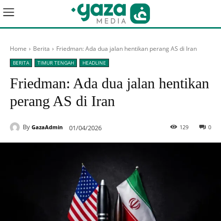
Home
Berita
Friedman: Ada dua jalan hentikan perang AS di Iran
BERITA
TIMUR TENGAH
HEADLINE
Friedman: Ada dua jalan hentikan
perang AS di Iran
By
01/04/2026
129
0
GazaAdmin