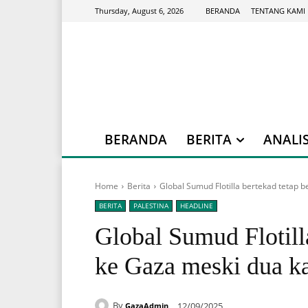
BERANDA
TENTANG KAMI
Thursday, August 6, 2026
BERANDA
BERITA
ANALIS
Home
Berita
Global Sumud Flotilla bertekad tetap b
BERITA
PALESTINA
HEADLINE
Global Sumud Flotilla
ke Gaza meski dua ka
By
12/09/2025
GazaAdmin