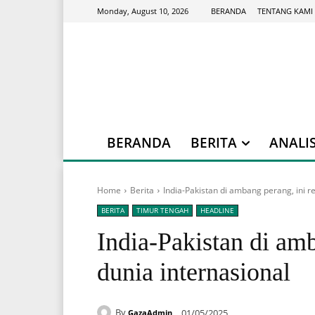
BERANDA
TENTANG KAMI
Monday, August 10, 2026
BERANDA
BERITA
ANALIS
Home
Berita
India-Pakistan di ambang perang, ini r
BERITA
TIMUR TENGAH
HEADLINE
India-Pakistan di am
dunia internasional
By
01/05/2025
GazaAdmin