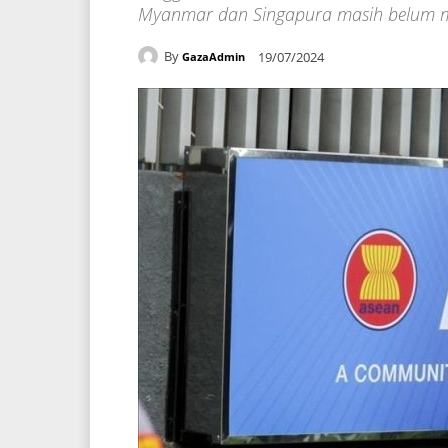
Myanmar dan Singapura masih belum 
By
19/07/2024
GazaAdmin