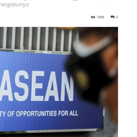
mengakuinya
1898
0