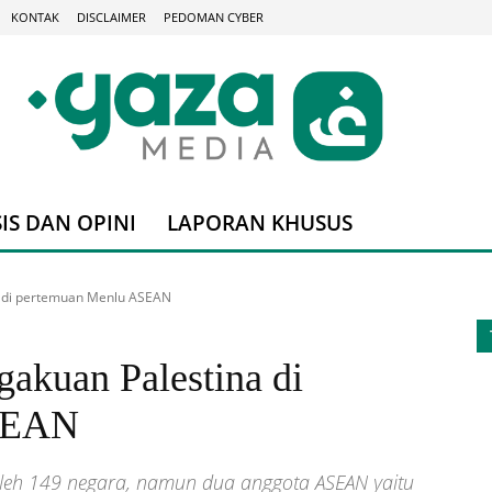
KONTAK
DISCLAIMER
PEDOMAN CYBER
IS DAN OPINI
LAPORAN KHUSUS
a di pertemuan Menlu ASEAN
gakuan Palestina di
SEAN
i oleh 149 negara, namun dua anggota ASEAN yaitu