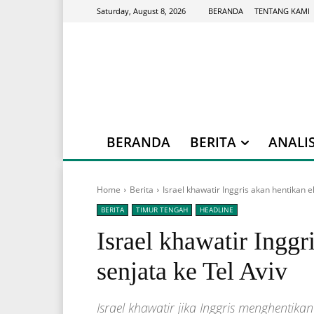
BERANDA
TENTANG KAMI
Saturday, August 8, 2026
BERANDA
BERITA
ANALIS
Home
Berita
Israel khawatir Inggris akan hentikan e
BERITA
TIMUR TENGAH
HEADLINE
Israel khawatir Inggr
senjata ke Tel Aviv
Israel khawatir jika Inggris menghentika