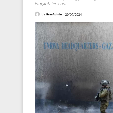
langkah tersebut
By
29/07/2024
GazaAdmin