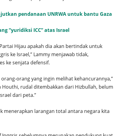
lanjutkan pendanaan UNRWA untuk bantu Gaza
g “yuridiksi ICC” atas Israel
artai Hijau apakah dia akan bertindak untuk
ris ke Israel,” Lammy menjawab tidak,
s ke senjata defensif.
leh orang-orang yang ingin melihat kehancurannya,”
eh Houthi, rudal ditembakkan dari Hizbullah, belum
rael dari peta.”
uk menerapkan larangan total antara negara kita
if Inggris sebelumnya merupakan pendukung kuat