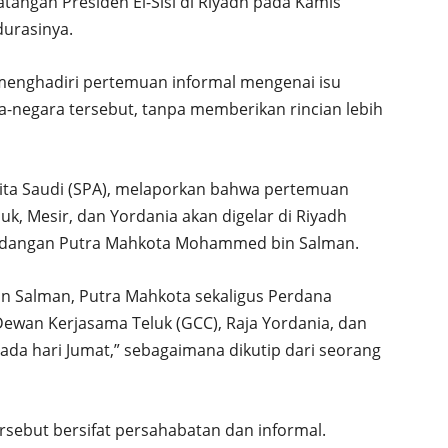
angan Presiden El-Sisi di Riyadh pada Kamis
durasinya.
 menghadiri pertemuan informal mengenai isu
-negara tersebut, tanpa memberikan rincian lebih
ita Saudi (SPA), melaporkan bahwa pertemuan
k, Mesir, dan Yordania akan digelar di Riyadh
undangan Putra Mahkota Mohammed bin Salman.
 Salman, Putra Mahkota sekaligus Perdana
ewan Kerjasama Teluk (GCC), Raja Yordania, dan
ada hari Jumat,” sebagaimana dikutip dari seorang
but bersifat persahabatan dan informal.