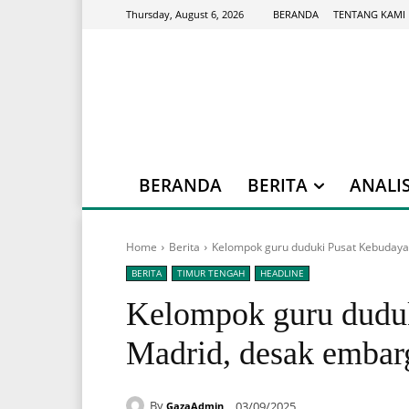
BERANDA
TENTANG KAMI
Thursday, August 6, 2026
BERANDA
BERITA
ANALIS
Home
Berita
Kelompok guru duduki Pusat Kebudayaa
BERITA
TIMUR TENGAH
HEADLINE
Kelompok guru duduk
Madrid, desak embarg
By
03/09/2025
GazaAdmin