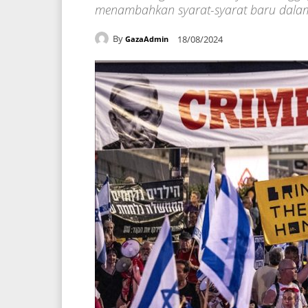
menambahkan syarat-syarat baru dalam
By
18/08/2024
GazaAdmin