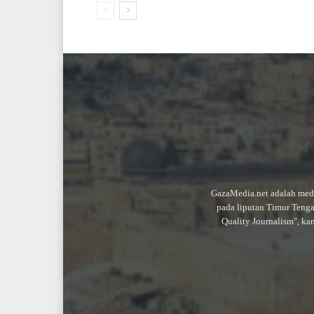
GazaMedia.net adalah medi
pada liputan Timur Teng
Quality Journalism", ka