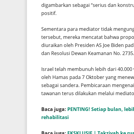
digambarkan sebagai “serius dan konstru
positif.
Sementara para mediator tidak mengungk
tersebut, mereka mencatat bahwa proposa
diuraikan oleh Presiden AS Joe Biden pad
dan Resolusi Dewan Keamanan No. 2735
Israel telah membunuh lebih dari 40.000 
oleh Hamas pada 7 Oktober yang menewas
sebagai sandera. Pembicaraan mengenai
tawanan terus dilakukan melalui mediator
Baca juga:
PENTING! Setiap bulan, lebi
rehabilitasi
Baca juga:
EKSKLUSIF | Takziyah ke ru