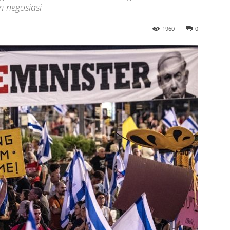
 negosiasi
1960
0