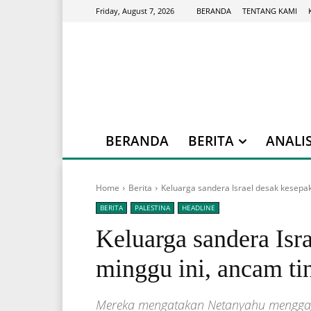
BERANDA
TENTANG KAMI
Friday, August 7, 2026
BERANDA
BERITA
ANALIS
Home
Berita
Keluarga sandera Israel desak kesepa
BERITA
PALESTINA
HEADLINE
Keluarga sandera Isr
minggu ini, ancam ti
Mereka mengatakan Netanyahu menggag