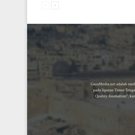
GazaMedia.net adalah medi
pada liputan Timur Teng
Quality Journalism", ka