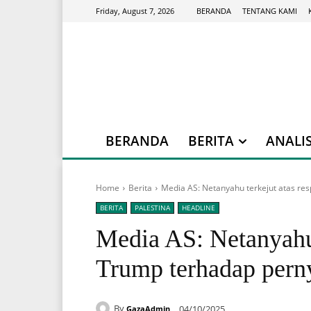
BERANDA
TENTANG KAMI
Friday, August 7, 2026
BERANDA
BERITA
ANALIS
Home
Berita
Media AS: Netanyahu terkejut atas r
BERITA
PALESTINA
HEADLINE
Media AS: Netanyahu 
Trump terhadap per
By
04/10/2025
GazaAdmin