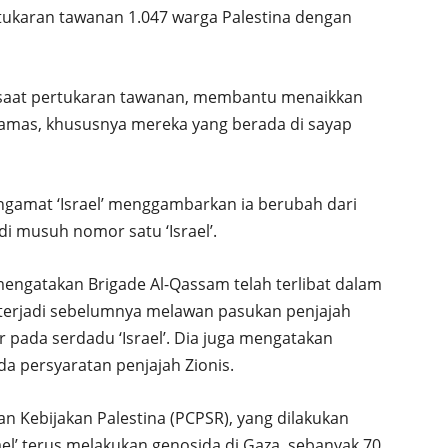
rtukaran tawanan 1.047 warga Palestina dengan
 saat pertukaran tawanan, membantu menaikkan
Hamas, khususnya mereka yang berada di sayap
gamat ‘Israel’ menggambarkan ia berubah dari
di musuh nomor satu ‘Israel’.
mengatakan Brigade Al-Qassam telah terlibat dalam
terjadi sebelumnya melawan pasukan penjajah
r pada serdadu ‘Israel’. Dia juga mengatakan
a persyaratan penjajah Zionis.
an Kebijakan Palestina (PCPSR), yang dilakukan
ael’ terus melakukan genosida di Gaza, sebanyak 70