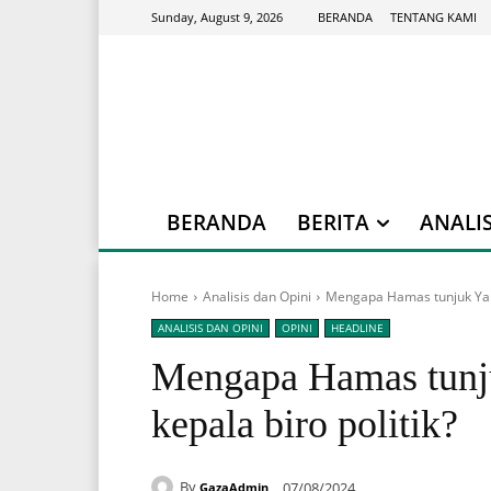
BERANDA
TENTANG KAMI
Sunday, August 9, 2026
BERANDA
BERITA
ANALIS
Home
Analisis dan Opini
Mengapa Hamas tunjuk Yahy
ANALISIS DAN OPINI
OPINI
HEADLINE
Mengapa Hamas tunj
kepala biro politik?
By
07/08/2024
GazaAdmin