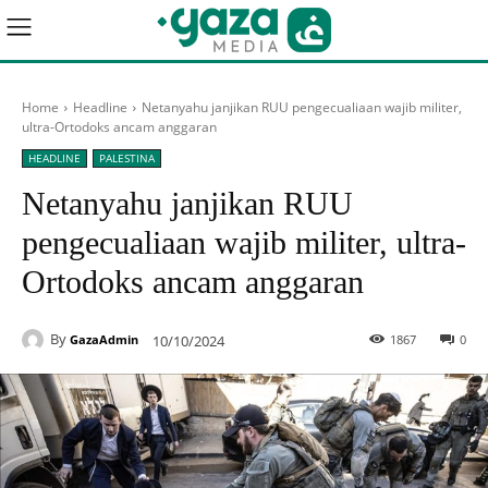
Home
Headline
Netanyahu janjikan RUU pengecualiaan wajib militer,
ultra-Ortodoks ancam anggaran
HEADLINE
PALESTINA
Netanyahu janjikan RUU
pengecualiaan wajib militer, ultra-
Ortodoks ancam anggaran
By
10/10/2024
1867
0
GazaAdmin