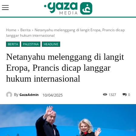
Home
Berita
Netanyahu melenggang di langit Eropa, Prancis dicap
langgar hukum internasional
BERITA
PALESTINA
HEADLINE
Netanyahu melenggang di langit
Eropa, Prancis dicap langgar
hukum internasional
By
10/04/2025
1327
0
GazaAdmin