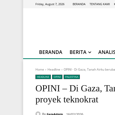
BERANDA
TENTANG KAMI
Friday, August 7, 2026
BERANDA
BERITA
ANALIS
Home
Headline
OPINI - Di Gaza, Tanah Airku beruba
HEADLINE
OPINI
PALESTINA
OPINI – Di Gaza, Tan
proyek teknokrat
By
16/02/2026
GazaAdmin