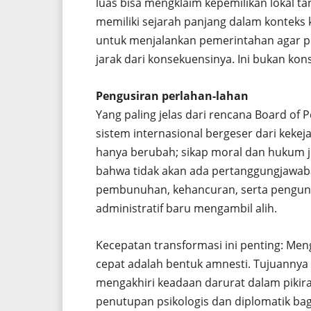
luas bisa mengklaim kepemilikan lokal t
memiliki sejarah panjang dalam konteks k
untuk menjalankan pemerintahan agar p
jarak dari konsekuensinya. Ini bukan kons
Pengusiran perlahan-lahan
Yang paling jelas dari rencana Board of 
sistem internasional bergeser dari kekej
hanya berubah; sikap moral dan hukum jug
bahwa tidak akan ada pertanggungjawaban
pembunuhan, kehancuran, serta pengungs
administratif baru mengambil alih.
Kecepatan transformasi ini penting: Me
cepat adalah bentuk amnesti. Tujuannya
mengakhiri keadaan darurat dalam pikir
penutupan psikologis dan diplomatik ba