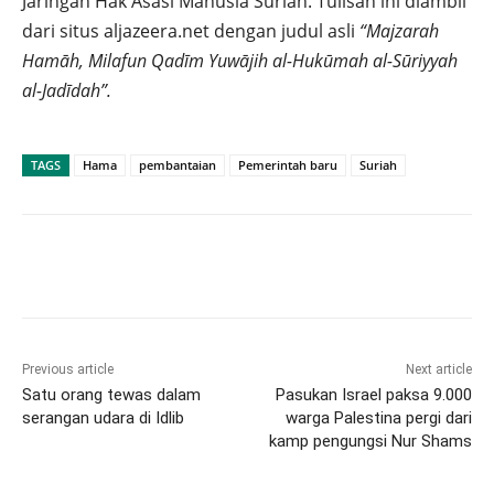
Jaringan Hak Asasi Manusia Suriah. Tulisan ini diambil
dari situs aljazeera.net dengan judul asli
“Majzarah
Hamāh, Milafun Qadīm Yuwājih al-Hukūmah al-Sūriyyah
al-Jadīdah”.
TAGS
Hama
pembantaian
Pemerintah baru
Suriah
Previous article
Next article
Satu orang tewas dalam
Pasukan Israel paksa 9.000
serangan udara di Idlib
warga Palestina pergi dari
kamp pengungsi Nur Shams