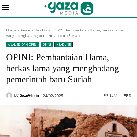
Home
Analisis dan Opini
OPINI: Pembantaian Hama, berkas lama
yang menghadang pemerintah baru Suriah
ANALISIS DAN OPINI
OPINI
HEADLINE
OPINI: Pembantaian Hama,
berkas lama yang menghadang
pemerintah baru Suriah
By
24/02/2025
1577
0
GazaAdmin