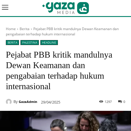
Home
Berita
Pejabat PBB kritik mandulnya Dewan Keamanan dan
pengabaian terhadap hukum internasional
BERITA
PALESTINA
HEADLINE
Pejabat PBB kritik mandulnya
Dewan Keamanan dan
pengabaian terhadap hukum
internasional
By
29/04/2025
1297
0
GazaAdmin