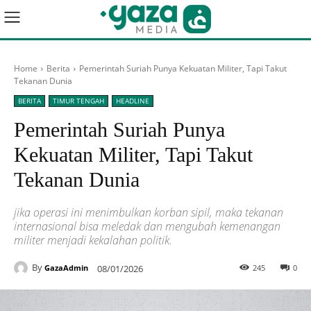
Home
Berita
Pemerintah Suriah Punya Kekuatan Militer, Tapi Takut
Tekanan Dunia
BERITA
TIMUR TENGAH
HEADLINE
Pemerintah Suriah Punya
Kekuatan Militer, Tapi Takut
Tekanan Dunia
jika operasi ini menimbulkan korban sipil, maka tekanan
internasional bisa meledak dan mengubah kemenangan
militer menjadi kekalahan politik.
By
08/01/2026
245
0
GazaAdmin