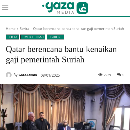
Home
Berita
Qatar berencana bantu kenaikan gaji pemerintah Suriah
BERITA
TIMUR TENGAH
HEADLINE
Qatar berencana bantu kenaikan
gaji pemerintah Suriah
By
08/01/2025
2229
0
GazaAdmin