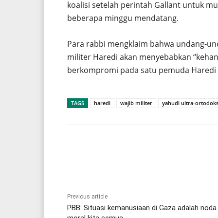
koalisi setelah perintah Gallant untuk m
beberapa minggu mendatang.
Para rabbi mengklaim bahwa undang-undan
militer Haredi akan menyebabkan “kehan
berkompromi pada satu pemuda Haredi 
TAGS
haredi
wajib militer
yahudi ultra-ortodok
Share
Previous article
PBB: Situasi kemanusiaan di Gaza adalah noda
moral kita semua