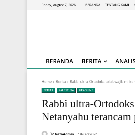
BERANDA
TENTANG KAMI
Friday, August 7, 2026
BERANDA
BERITA
ANALIS
Home
Berita
Rabbi ultra-Ortodoks tolak wajib milit
BERITA
PALESTINA
HEADLINE
Rabbi ultra-Ortodoks 
Netanyahu terancam 
By
18/07/2024
GazaAdmin