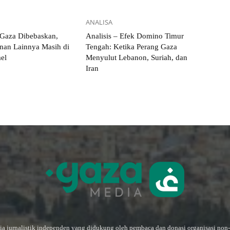
ANALISA
 Gaza Dibebaskan,
Analisis – Efek Domino Timur
nan Lainnya Masih di
Tengah: Ketika Perang Gaza
ael
Menyulut Lebanon, Suriah, dan
Iran
a jurnalistik independen yang didukung oleh pembaca dan donasi organisasi non