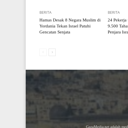
BERITA
BERITA
Hamas Desak 8 Negara Muslim di
24 Pekerja
Yordania Tekan Israel Patuhi
9.500 Taha
Gencatan Senjata
Penjara Isr
GazaMedia.net adalah medi