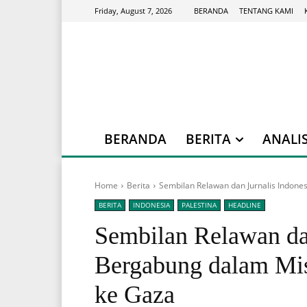
BERANDA
TENTANG KAMI
Friday, August 7, 2026
BERANDA
BERITA
ANALIS
Home
Berita
Sembilan Relawan dan Jurnalis Indones
BERITA
INDONESIA
PALESTINA
HEADLINE
Sembilan Relawan dan
Bergabung dalam Mis
ke Gaza