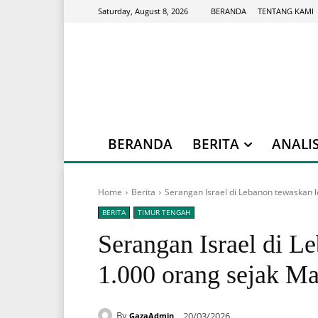
BERANDA
TENTANG KAMI
Saturday, August 8, 2026
BERANDA
BERITA
ANALIS
Home
Berita
Serangan Israel di Lebanon tewaskan l
BERITA
TIMUR TENGAH
Serangan Israel di L
1.000 orang sejak Ma
By
20/03/2026
GazaAdmin