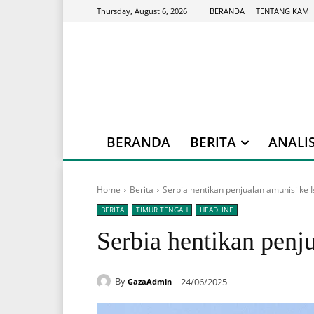
BERANDA
TENTANG KAMI
Thursday, August 6, 2026
BERANDA
BERITA
ANALIS
Home
Berita
Serbia hentikan penjualan amunisi ke I
BERITA
TIMUR TENGAH
HEADLINE
Serbia hentikan penju
By
24/06/2025
GazaAdmin