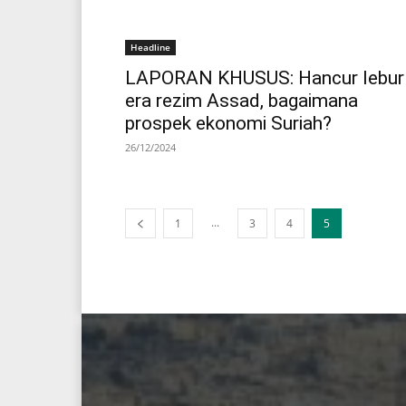
Headline
LAPORAN KHUSUS: Hancur lebur
era rezim Assad, bagaimana
prospek ekonomi Suriah?
26/12/2024
...
1
3
4
5