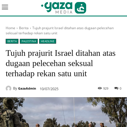
Home
Berita
Tujuh prajurit Israel ditahan atas dugaan pelecehan
seksual terhadap rekan satu unit
BERITA
PALESTINA
HEADLINE
Tujuh prajurit Israel ditahan atas
dugaan pelecehan seksual
terhadap rekan satu unit
By
10/07/2025
929
0
GazaAdmin