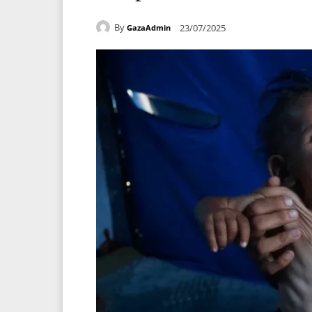
By
23/07/2025
GazaAdmin