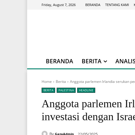
BERANDA
TENTANG KAMI
Friday, August 7, 2026
BERANDA
BERITA
ANALIS
Home
Berita
Anggota parlemen Irlandia serukan pe
BERITA
PALESTINA
HEADLINE
Anggota parlemen Ir
investasi dengan Isra
By
22/05/2025
GazaAdmin