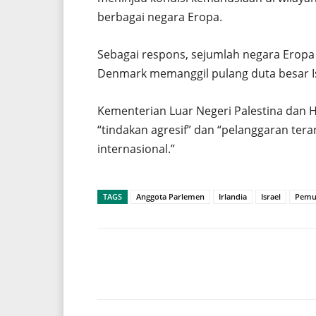
berbagai negara Eropa.
Sebagai respons, sejumlah negara Eropa se
Denmark memanggil pulang duta besar Is
Kementerian Luar Negeri Palestina dan
“tindakan agresif” dan “pelanggaran te
internasional.”
TAGS
Anggota Parlemen
Irlandia
Israel
Pemut
Share