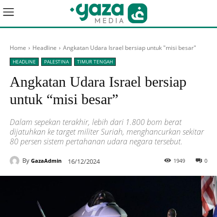
Home
Headline
Angkatan Udara Israel bersiap untuk "misi besar"
HEADLINE
PALESTINA
TIMUR TENGAH
Angkatan Udara Israel bersiap
untuk “misi besar”
Dalam sepekan terakhir, lebih dari 1.800 bom berat
dijatuhkan ke target militer Suriah, menghancurkan sekitar
80 persen sistem pertahanan udara negara tersebut.
By
16/12/2024
1949
0
GazaAdmin