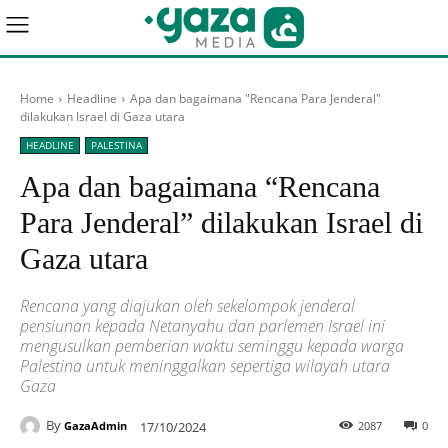
Home
Headline
Apa dan bagaimana "Rencana Para Jenderal"
dilakukan Israel di Gaza utara
HEADLINE
PALESTINA
Apa dan bagaimana “Rencana
Para Jenderal” dilakukan Israel di
Gaza utara
Rencana yang diajukan oleh sekelompok jenderal
pensiunan kepada Netanyahu dan parlemen Israel ini
mengusulkan pemberian waktu seminggu kepada warga
Palestina untuk meninggalkan sepertiga wilayah utara
Gaza
By
17/10/2024
2087
0
GazaAdmin