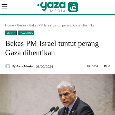
Home
Berita
Bekas PM Israel tuntut perang Gaza dihentikan
BERITA
PALESTINA
Bekas PM Israel tuntut perang
Gaza dihentikan
By
08/09/2024
1854
0
GazaAdmin