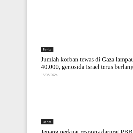
Berita
Jumlah korban tewas di Gaza lampa
40.000, genosida Israel terus berlanj
15/08/2024
Berita
Jepang perkuat respons darurat PBB