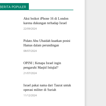
BERITA POPULER
Aksi boikot iPhone 16 di London
karena dukungan terhadap Israel
22/09/2024
Pidato Abu Ubaidah kuatkan posisi
Hamas dalam perundingan
08/07/2024
OPINI | Kenapa Israel ingin
pengaruhi Masjid Istiqlal?
21/07/2024
Israel pakai nama dari Taurat untuk
operasi militer di Suriah
11/12/2024