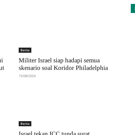
Berita
ui
Militer Israel siap hadapi semua
ut
skenario soal Koridor Philadelphia
15/08/2024
Berita
Israel tekan ICC tunda surat