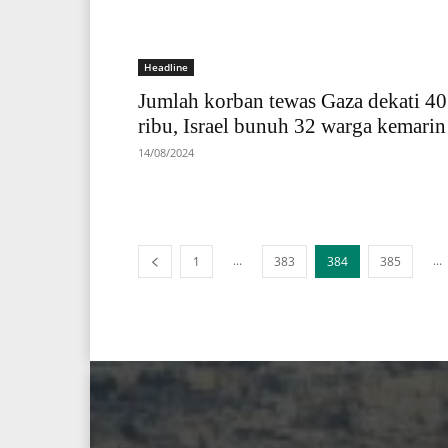
Headline
Jumlah korban tewas Gaza dekati 40
ribu, Israel bunuh 32 warga kemarin
14/08/2024
...
...
1
383
384
385