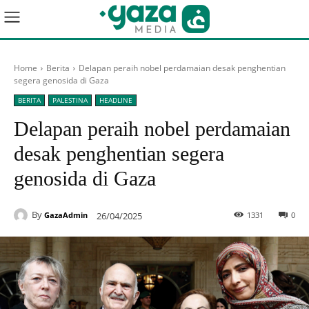
Home
Berita
Delapan peraih nobel perdamaian desak penghentian
segera genosida di Gaza
BERITA
PALESTINA
HEADLINE
Delapan peraih nobel perdamaian
desak penghentian segera
genosida di Gaza
By
26/04/2025
1331
0
GazaAdmin