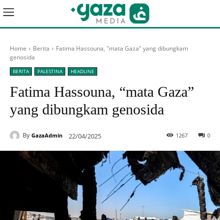
Home
Berita
Fatima Hassouna, "mata Gaza" yang dibungkam
genosida
BERITA
PALESTINA
HEADLINE
Fatima Hassouna, “mata Gaza”
yang dibungkam genosida
By
22/04/2025
1267
0
GazaAdmin