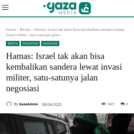
Home
Berita
Hamas: Israel tak akan bisa kembalikan sandera lewat
invasi militer, satu-satunya jalan...
BERITA
PALESTINA
HEADLINE
Hamas: Israel tak akan bisa
kembalikan sandera lewat invasi
militer, satu-satunya jalan
negosiasi
By
09/04/2025
1407
0
GazaAdmin