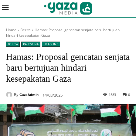
Home
Berita
Hamas: Proposal gencatan senjata baru bertujuan
hindari kesepakatan Gaza
BERITA
PALESTINA
HEADLINE
Hamas: Proposal gencatan senjata
baru bertujuan hindari
kesepakatan Gaza
By
14/03/2025
1583
0
GazaAdmin