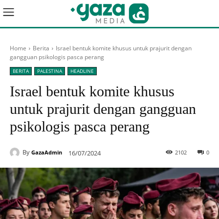
Home
Berita
Israel bentuk komite khusus untuk prajurit dengan
gangguan psikologis pasca perang
BERITA
PALESTINA
HEADLINE
Israel bentuk komite khusus
untuk prajurit dengan gangguan
psikologis pasca perang
By
16/07/2024
2102
0
GazaAdmin