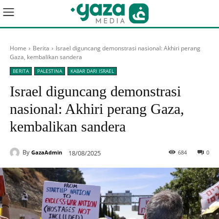
Home
Berita
Israel diguncang demonstrasi nasional: Akhiri perang
Gaza, kembalikan sandera
BERITA
PALESTINA
KABAR DARI ISRAEL
Israel diguncang demonstrasi
nasional: Akhiri perang Gaza,
kembalikan sandera
By
18/08/2025
684
0
GazaAdmin