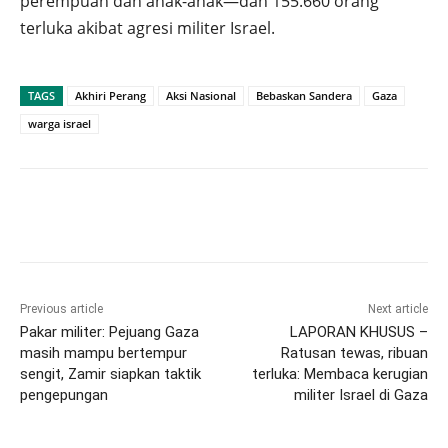
perempuan dan anak-anak—dan 155.660 orang
terluka akibat agresi militer Israel.
TAGS
Akhiri Perang
Aksi Nasional
Bebaskan Sandera
Gaza
warga israel
Previous article
Next article
Pakar militer: Pejuang Gaza
LAPORAN KHUSUS –
masih mampu bertempur
Ratusan tewas, ribuan
sengit, Zamir siapkan taktik
terluka: Membaca kerugian
pengepungan
militer Israel di Gaza