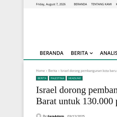
BERANDA
TENTANG KAMI
Friday, August 7, 2026
BERANDA
BERITA
ANALIS
Home
Berita
Israel dorong pembangunan kota baru 
BERITA
PALESTINA
HEADLINE
Israel dorong pemban
Barat untuk 130.000
By
03/12/2025
GazaAdmin