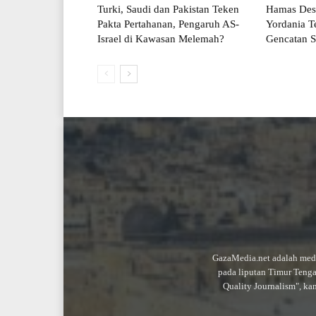
Turki, Saudi dan Pakistan Teken
Hamas Desa
Pakta Pertahanan, Pengaruh AS-
Yordania Te
Israel di Kawasan Melemah?
Gencatan S
GazaMedia.net adalah medi
pada liputan Timur Teng
Quality Journalism", ka