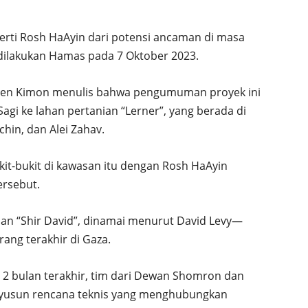
erti Rosh HaAyin dari potensi ancaman di masa
dilakukan Hamas pada 7 Oktober 2023.
ha Ben Kimon menulis bahwa pengumuman proyek ini
gi ke lahan pertanian “Lerner”, yang berada di
hin, dan Alei Zahav.
t-bukit di kawasan itu dengan Rosh HaAyin
ersebut.
nian “Shir David”, dinamai menurut David Levy—
ang terakhir di Gaza.
 bulan terakhir, tim dari Dewan Shomron dan
nyusun rencana teknis yang menghubungkan