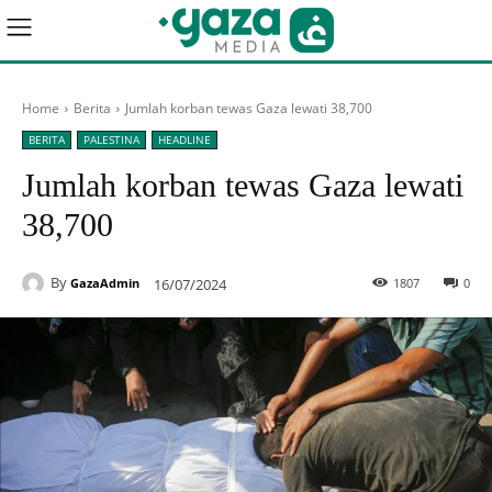
Home
Berita
Jumlah korban tewas Gaza lewati 38,700
BERITA
PALESTINA
HEADLINE
Jumlah korban tewas Gaza lewati
38,700
By
16/07/2024
1807
0
GazaAdmin