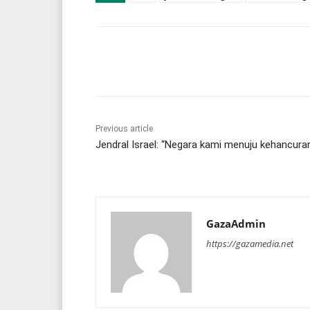
Share
Previous article
Jendral Israel: “Negara kami menuju kehancura
GazaAdmin
https://gazamedia.net