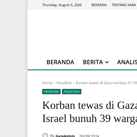
BERANDA
TENTANG KAMI
Thursday, August 6, 2026
BERANDA
BERITA
ANALIS
Home
Headline
Korban tewas di Gaza tembus 41.500
HEADLINE
PALESTINA
Korban tewas di Gaza
Israel bunuh 39 warg
By
26/09/2024
GazaAdmin