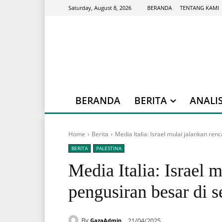
BERANDA
TENTANG KAMI
Saturday, August 8, 2026
BERANDA
BERITA
ANALIS
Home
Berita
Media Italia: Israel mulai jalankan re
BERITA
PALESTINA
Media Italia: Israel 
pengusiran besar di 
By
21/04/2025
GazaAdmin