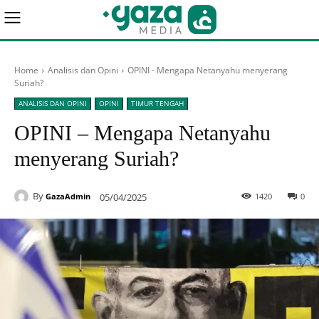
Home
Analisis dan Opini
OPINI - Mengapa Netanyahu menyerang
Suriah?
ANALISIS DAN OPINI
OPINI
TIMUR TENGAH
OPINI – Mengapa Netanyahu
menyerang Suriah?
By
05/04/2025
1420
0
GazaAdmin